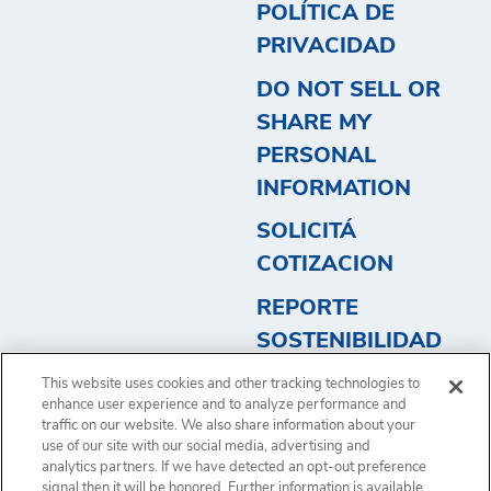
POLÍTICA DE
PRIVACIDAD
DO NOT SELL OR
SHARE MY
PERSONAL
INFORMATION
SOLICITÁ
COTIZACION
REPORTE
SOSTENIBILIDAD
2023 - ARGENTINA
This website uses cookies and other tracking technologies to
2
enhance user experience and to analyze performance and
traffic on our website. We also share information about your
use of our site with our social media, advertising and
analytics partners. If we have detected an opt-out preference
signal then it will be honored. Further information is available